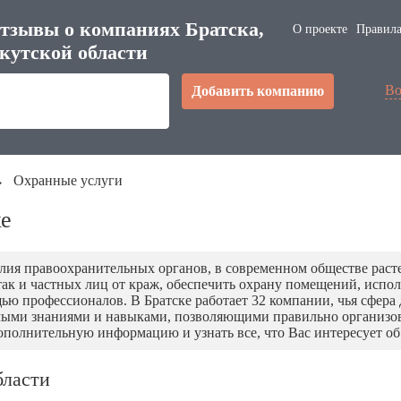
тзывы о компаниях Братска,
О проекте
Правила
кутской области
Во
Добавить компанию
→
Охранные услуги
ке
лия правоохранительных органов, в современном обществе расте
так и частных лиц от краж, обеспечить охрану помещений, испол
ью профессионалов. В Братске работает 32 компании, чья сфера
ыми знаниями и навыками, позволяющими правильно организоват
полнительную информацию и узнать все, что Вас интересует об
бласти