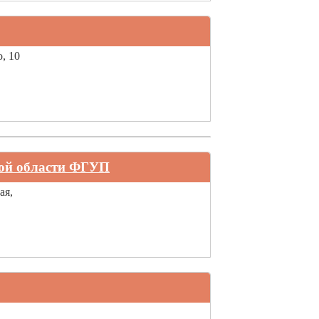
, 10
ой области ФГУП
ая,