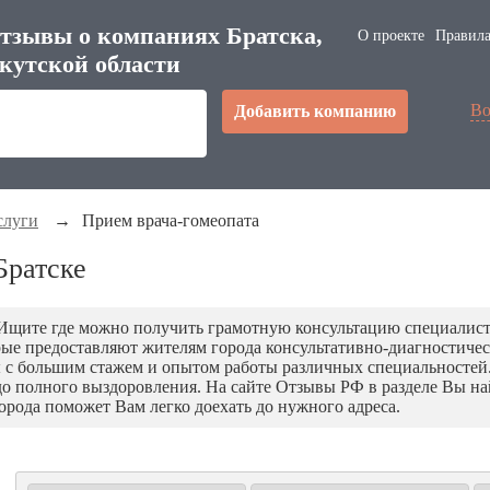
тзывы о компаниях Братска,
О проекте
Правила
кутской области
Во
Добавить компанию
слуги
→
Прием врача-гомеопата
Братске
 Ищите где можно получить грамотную консультацию специалиста
ые предоставляют жителям города консультативно-диагностиче
с большим стажем и опытом работы различных специальностей
о полного выздоровления. На сайте Отзывы РФ в разделе Вы най
города поможет Вам легко доехать до нужного адреса.