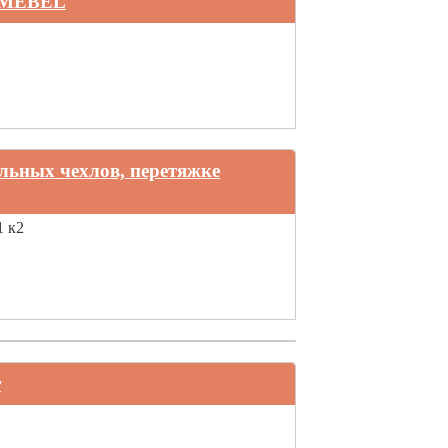
K-MEBEL
льных чехлов, перетяжке
1 к2
r