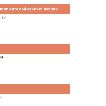
ошиву автомобильных чехлов
1 к2
14
Б