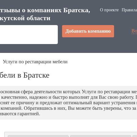
тзывы о компаниях Братска,
О проекте
Правила
кутской области
Во
Добавить компанию
Услуги по реставрации мебели
бели в Братске
, основная сфера деятельности которых Услуги по реставрации м
 качественно, надежно и быстро выполнят для Вас свою работу
ыяснят ее причину и предложат оптимальный вариант устранени
мпаний. Обратившись в них, Вы можете быть уверены, что за 
иваются гарантией.