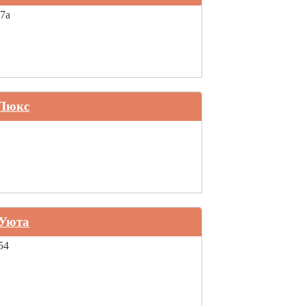
 7а
-Люкс
 Уюта
54